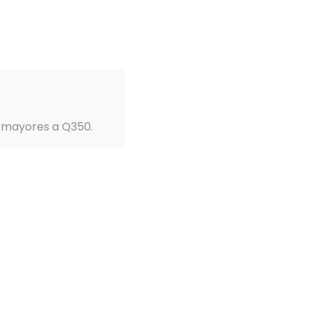
0
CIAR SESIÓN / REGISTRARSE
Q
0.00
as mayores a Q350.
OSOTROS
LA SEÑORA BIENESTAR
ONAL
SERUM DE RETINOL BIOGENCE
TINOL BIOGENCE