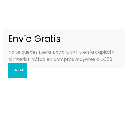
0
MENÚ
Q
0.00
Envío Gratis
No te quedes fuera. Envio GRATIS en la capital y
Inicio
BIOGENCE
Página 3
al interior. Válido en compras mayores a Q350.
Mostrando 1–24 de 115 resultados
CERRAR
Mostrar barra lateral